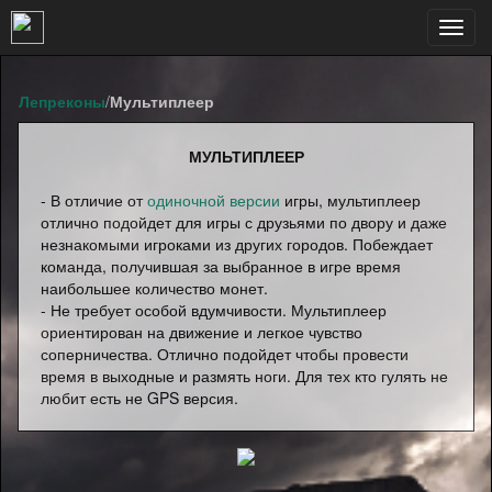
Таблица естьcnt=28993
Toggl
navig
Лепреконы
/
Мультиплеер
МУЛЬТИПЛЕЕР
- В отличие от
одиночной версии
игры, мультиплеер
отлично подойдет для игры с друзьями по двору и даже
незнакомыми игроками из других городов. Побеждает
команда, получившая за выбранное в игре время
наибольшее количество монет.
- Не требует особой вдумчивости. Мультиплеер
ориентирован на движение и легкое чувство
соперничества. Отлично подойдет чтобы провести
время в выходные и размять ноги. Для тех кто гулять не
любит есть не GPS версия.