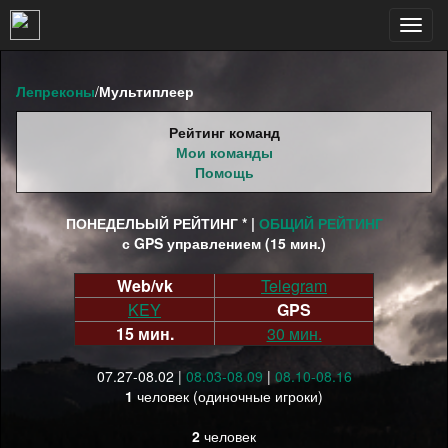
Таблица естьcnt=29016
Toggl
navig
Лепреконы
/
Мультиплеер
Рейтинг команд
Мои команды
Помощь
ПОНЕДЕЛЬЫЙ РЕЙТИНГ * |
ОБЩИЙ РЕЙТИНГ
с GPS управлением (15 мин.)
Web/vk
Telegram
KEY
GPS
15 мин.
30 мин.
07.27-08.02 |
08.03-08.09
|
08.10-08.16
1
человек (одиночные игроки)
2
человек