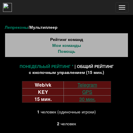
Таблица естьcnt=29018
Toggl
navig
Лепреконы
/
Мультиплеер
Рейтинг команд
Мои команды
Помощь
ПОНЕДЕЛЬЫЙ РЕЙТИНГ *
| ОБЩИЙ РЕЙТИНГ
с кнопочным управлением (15 мин.)
Web/vk
Telegram
KEY
GPS
15 мин.
30 мин.
1
человек (одиночные игроки)
2
человек